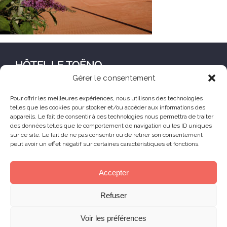
HÔTEL LE TOËNO
Gérer le consentement
Corniche de Goas Treiz
22560 Trébeurden France
Pour offrir les meilleures expériences, nous utilisons des technologies
telles que les cookies pour stocker et/ou accéder aux informations des
+33 (0) 2 96 23 68 78
appareils. Le fait de consentir à ces technologies nous permettra de traiter
contact@hoteltoeno.com
des données telles que le comportement de navigation ou les ID uniques
sur ce site. Le fait de ne pas consentir ou de retirer son consentement
peut avoir un effet négatif sur certaines caractéristiques et fonctions.
Animaux acceptés
Accepter
© 2025 Hôtel Le Toëno – Tous droits réservés -
Refuser
Mentions légales
– Réalisation :
Skill Design
à
Lannion
Voir les préférences