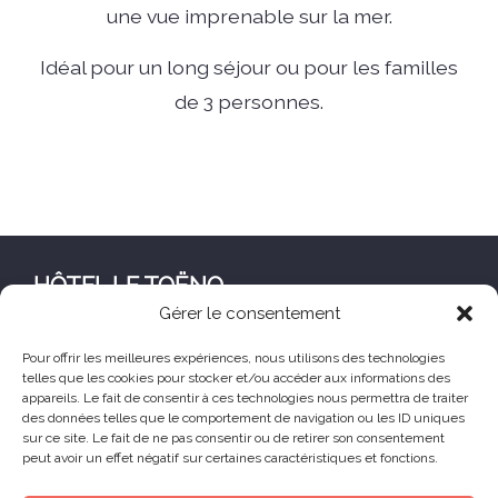
une vue imprenable sur la mer.
Idéal pour un long séjour ou pour les familles
de 3 personnes.
HÔTEL LE TOËNO
Gérer le consentement
Corniche de Goas Treiz
22560 Trébeurden France
Pour offrir les meilleures expériences, nous utilisons des technologies
telles que les cookies pour stocker et/ou accéder aux informations des
+33 (0) 2 96 23 68 78
appareils. Le fait de consentir à ces technologies nous permettra de traiter
contact@hoteltoeno.com
des données telles que le comportement de navigation ou les ID uniques
sur ce site. Le fait de ne pas consentir ou de retirer son consentement
peut avoir un effet négatif sur certaines caractéristiques et fonctions.
Animaux acceptés