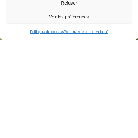
Refuser
Voir les préférences
Politique de cookies
Politique de confidentialité
HÔTEL LE TOËNO
Un séjour dans un
cadre unique
Adossé aux roches granitiques, dans un