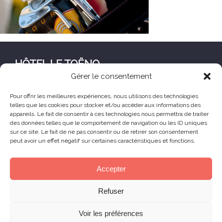
HÔTEL LE TOËNO
Gérer le consentement
Corniche de Goas Treiz
22560 Trébeurden France
Pour offrir les meilleures expériences, nous utilisons des technologies
telles que les cookies pour stocker et/ou accéder aux informations des
+33 (0) 2 96 23 68 78
appareils. Le fait de consentir à ces technologies nous permettra de traiter
contact@hoteltoeno.com
des données telles que le comportement de navigation ou les ID uniques
sur ce site. Le fait de ne pas consentir ou de retirer son consentement
peut avoir un effet négatif sur certaines caractéristiques et fonctions.
Animaux acceptés
Accepter
© 2025 Hôtel Le Toëno – Tous droits réservés -
Refuser
Mentions légales
– Réalisation :
Skill Design
à
Lannion
Voir les préférences