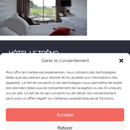
HÔTEL LE TOËNO
Gérer le consentement
Corniche de Goas Treiz
22560 Trébeurden France
Pour offrir les meilleures expériences, nous utilisons des technologies
telles que les cookies pour stocker et/ou accéder aux informations des
+33 (0) 2 96 23 68 78
appareils. Le fait de consentir à ces technologies nous permettra de traiter
contact@hoteltoeno.com
des données telles que le comportement de navigation ou les ID uniques
sur ce site. Le fait de ne pas consentir ou de retirer son consentement
peut avoir un effet négatif sur certaines caractéristiques et fonctions.
Animaux acceptés
Accepter
© 2025 Hôtel Le Toëno – Tous droits réservés -
Refuser