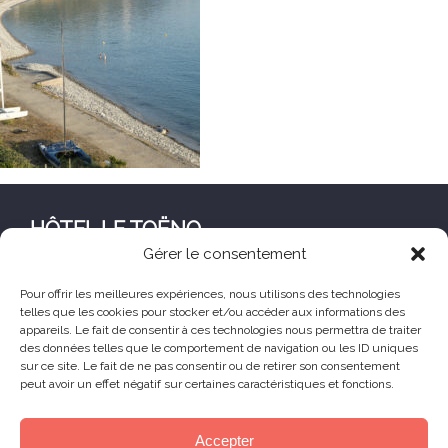
HÔTEL LE TOËNO
Gérer le consentement
Corniche de Goas Treiz
22560 Trébeurden France
Pour offrir les meilleures expériences, nous utilisons des technologies
telles que les cookies pour stocker et/ou accéder aux informations des
+33 (0) 2 96 23 68 78
appareils. Le fait de consentir à ces technologies nous permettra de traiter
contact@hoteltoeno.com
des données telles que le comportement de navigation ou les ID uniques
sur ce site. Le fait de ne pas consentir ou de retirer son consentement
peut avoir un effet négatif sur certaines caractéristiques et fonctions.
Animaux acceptés
Accepter