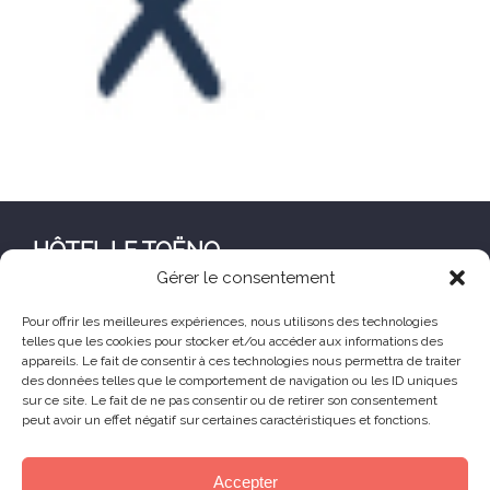
HÔTEL LE TOËNO
Gérer le consentement
Corniche de Goas Treiz
22560 Trébeurden France
Pour offrir les meilleures expériences, nous utilisons des technologies
telles que les cookies pour stocker et/ou accéder aux informations des
+33 (0) 2 96 23 68 78
appareils. Le fait de consentir à ces technologies nous permettra de traiter
contact@hoteltoeno.com
des données telles que le comportement de navigation ou les ID uniques
sur ce site. Le fait de ne pas consentir ou de retirer son consentement
peut avoir un effet négatif sur certaines caractéristiques et fonctions.
Animaux acceptés
Accepter