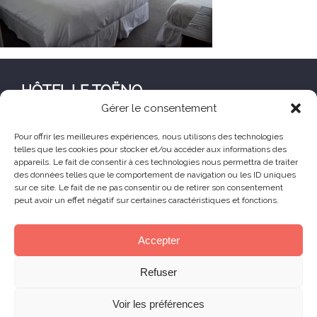
HÔTEL LE TOËNO
Gérer le consentement
Corniche de Goas Treiz
22560 Trébeurden France
Pour offrir les meilleures expériences, nous utilisons des technologies
telles que les cookies pour stocker et/ou accéder aux informations des
+33 (0) 2 96 23 68 78
appareils. Le fait de consentir à ces technologies nous permettra de traiter
contact@hoteltoeno.com
des données telles que le comportement de navigation ou les ID uniques
sur ce site. Le fait de ne pas consentir ou de retirer son consentement
peut avoir un effet négatif sur certaines caractéristiques et fonctions.
Animaux acceptés
Accepter
© 2025 Hôtel Le Toëno – Tous droits réservés -
Refuser
Mentions légales
– Réalisation :
Skill Design
à
Lannion
Voir les préférences