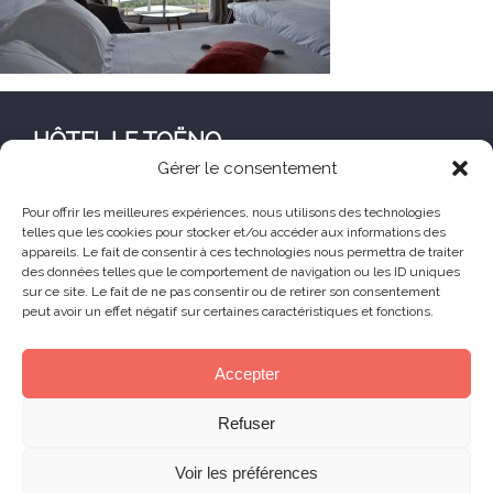
HÔTEL LE TOËNO
Gérer le consentement
Corniche de Goas Treiz
22560 Trébeurden France
Pour offrir les meilleures expériences, nous utilisons des technologies
telles que les cookies pour stocker et/ou accéder aux informations des
+33 (0) 2 96 23 68 78
appareils. Le fait de consentir à ces technologies nous permettra de traiter
contact@hoteltoeno.com
des données telles que le comportement de navigation ou les ID uniques
sur ce site. Le fait de ne pas consentir ou de retirer son consentement
peut avoir un effet négatif sur certaines caractéristiques et fonctions.
Animaux acceptés
Accepter
© 2025 Hôtel Le Toëno – Tous droits réservés -
Refuser
Mentions légales
– Réalisation :
Skill Design
à
Lannion
Voir les préférences