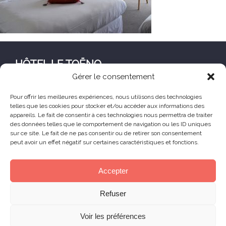
HÔTEL LE TOËNO
Gérer le consentement
Corniche de Goas Treiz
22560 Trébeurden France
Pour offrir les meilleures expériences, nous utilisons des technologies
telles que les cookies pour stocker et/ou accéder aux informations des
+33 (0) 2 96 23 68 78
appareils. Le fait de consentir à ces technologies nous permettra de traiter
contact@hoteltoeno.com
des données telles que le comportement de navigation ou les ID uniques
sur ce site. Le fait de ne pas consentir ou de retirer son consentement
peut avoir un effet négatif sur certaines caractéristiques et fonctions.
Animaux acceptés
Accepter
© 2025 Hôtel Le Toëno – Tous droits réservés -
Refuser
Mentions légales
– Réalisation :
Skill Design
à
Lannion
Voir les préférences