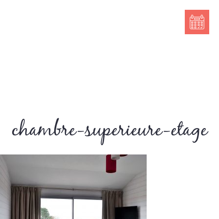
chambre-superieure-etage