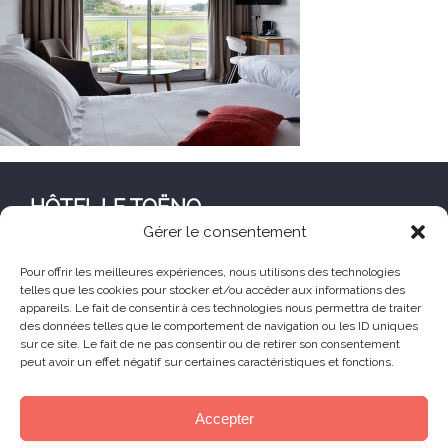
HÔTEL LE TOËNO
Gérer le consentement
Corniche de Goas Treiz
22560 Trébeurden France
Pour offrir les meilleures expériences, nous utilisons des technologies
telles que les cookies pour stocker et/ou accéder aux informations des
+33 (0) 2 96 23 68 78
appareils. Le fait de consentir à ces technologies nous permettra de traiter
contact@hoteltoeno.com
des données telles que le comportement de navigation ou les ID uniques
sur ce site. Le fait de ne pas consentir ou de retirer son consentement
peut avoir un effet négatif sur certaines caractéristiques et fonctions.
Animaux acceptés
Accepter