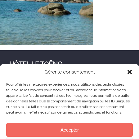
HÔTEL LE TOËNO
Gérer le consentement
Corniche de Goas Treiz
22560 Trébeurden France
Pour offrir les meilleures expériences, nous utilisons des technologies
telles que les cookies pour stocker et/ou accéder aux informations des
+33 (0) 2 96 23 68 78
appareils. Le fait de consentir à ces technologies nous permettra de traiter
contact@hoteltoeno.com
des données telles que le comportement de navigation ou les ID uniques
sur ce site. Le fait de ne pas consentir ou de retirer son consentement
peut avoir un effet négatif sur certaines caractéristiques et fonctions.
Animaux acceptés
Accepter