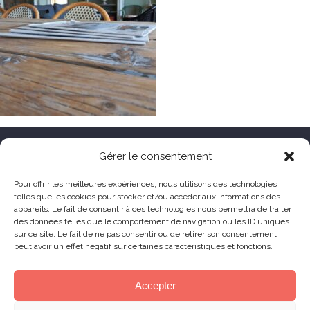
HÔTEL LE TOËNO
Gérer le consentement
Corniche de Goas Treiz
Pour offrir les meilleures expériences, nous utilisons des technologies
telles que les cookies pour stocker et/ou accéder aux informations des
22560 Trébeurden France
appareils. Le fait de consentir à ces technologies nous permettra de traiter
+33 (0) 2 96 23 68 78
des données telles que le comportement de navigation ou les ID uniques
sur ce site. Le fait de ne pas consentir ou de retirer son consentement
contact@hoteltoeno.com
peut avoir un effet négatif sur certaines caractéristiques et fonctions.
Animaux acceptés
Accepter