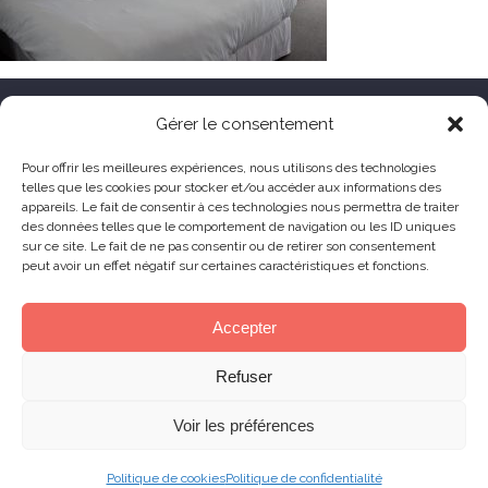
HÔTEL LE TOËNO
Gérer le consentement
Corniche de Goas Treiz
Pour offrir les meilleures expériences, nous utilisons des technologies
telles que les cookies pour stocker et/ou accéder aux informations des
22560 Trébeurden France
appareils. Le fait de consentir à ces technologies nous permettra de traiter
+33 (0) 2 96 23 68 78
des données telles que le comportement de navigation ou les ID uniques
sur ce site. Le fait de ne pas consentir ou de retirer son consentement
contact@hoteltoeno.com
peut avoir un effet négatif sur certaines caractéristiques et fonctions.
Animaux acceptés
Accepter
Refuser
© 2019 Le Toëno Hotel – All right reserved –
Production :
Skill Design
Lannion
Voir les préférences
Politique de cookies
Politique de confidentialité