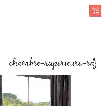
chambre-superieure-rdj