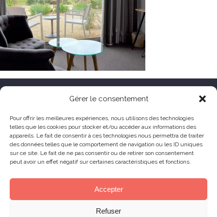
HÔTEL LE TOËNO
Gérer le consentement
Corniche de Goas Treiz
Pour offrir les meilleures expériences, nous utilisons des technologies
telles que les cookies pour stocker et/ou accéder aux informations des
22560 Trébeurden France
appareils. Le fait de consentir à ces technologies nous permettra de traiter
+33 (0) 2 96 23 68 78
des données telles que le comportement de navigation ou les ID uniques
sur ce site. Le fait de ne pas consentir ou de retirer son consentement
contact@hoteltoeno.com
peut avoir un effet négatif sur certaines caractéristiques et fonctions.
Animaux acceptés
Accepter
Refuser