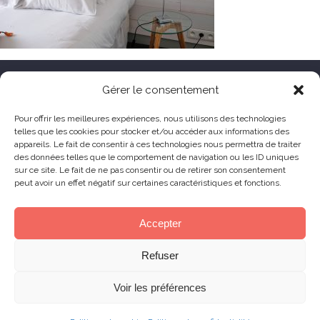
HÔTEL LE TOËNO
Gérer le consentement
Corniche de Goas Treiz
Pour offrir les meilleures expériences, nous utilisons des technologies
telles que les cookies pour stocker et/ou accéder aux informations des
22560 Trébeurden France
appareils. Le fait de consentir à ces technologies nous permettra de traiter
+33 (0) 2 96 23 68 78
des données telles que le comportement de navigation ou les ID uniques
sur ce site. Le fait de ne pas consentir ou de retirer son consentement
contact@hoteltoeno.com
peut avoir un effet négatif sur certaines caractéristiques et fonctions.
Animaux acceptés
Accepter
Refuser
© 2019 Le Toëno Hotel – All right reserved –
Production :
Skill Design
Lannion
Voir les préférences