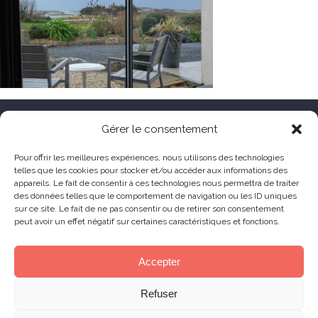
HÔTEL LE TOËNO
Gérer le consentement
Corniche de Goas Treiz
Pour offrir les meilleures expériences, nous utilisons des technologies
telles que les cookies pour stocker et/ou accéder aux informations des
22560 Trébeurden France
appareils. Le fait de consentir à ces technologies nous permettra de traiter
+33 (0) 2 96 23 68 78
des données telles que le comportement de navigation ou les ID uniques
sur ce site. Le fait de ne pas consentir ou de retirer son consentement
contact@hoteltoeno.com
peut avoir un effet négatif sur certaines caractéristiques et fonctions.
Animaux acceptés
Accepter
Refuser
© 2019 Le Toëno Hotel – All right reserved –