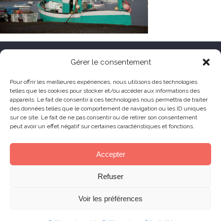
HÔTEL LE TOËNO
Gérer le consentement
Corniche de Goas Treiz
Pour offrir les meilleures expériences, nous utilisons des technologies
telles que les cookies pour stocker et/ou accéder aux informations des
22560 Trébeurden France
appareils. Le fait de consentir à ces technologies nous permettra de traiter
+33 (0) 2 96 23 68 78
des données telles que le comportement de navigation ou les ID uniques
sur ce site. Le fait de ne pas consentir ou de retirer son consentement
contact@hoteltoeno.com
peut avoir un effet négatif sur certaines caractéristiques et fonctions.
Animaux acceptés
Accepter
Refuser
© 2019 Le Toëno Hotel – All right reserved –
Production :
Skill Design
Lannion
Voir les préférences